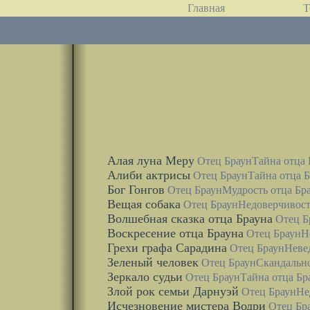
Главная
Т
Алая луна Меру
Отец Браун
Тайна отца 
Алиби актрисы
Отец Браун
Тайна отца 
Бог Гонгов
Отец Браун
Мудрость отца Бр
Вещая собака
Отец Браун
Недоверчивост
Волшебная сказка отца Брауна
Отец Б
Воскресение отца Брауна
Отец Браун
Н
Грехи графа Cарадина
Отец Браун
Неве
Зеленый человек
Отец Браун
Скандально
Зеркало судьи
Отец Браун
Тайна отца Бр
Злой рок семьи Дарнуэй
Отец Браун
Не
Исчезновение мистера Водри
Отец Бр