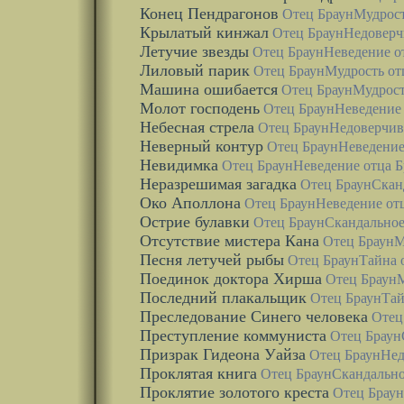
Конец Пендрагонов
Отец Браун
Мудрост
Крылатый кинжал
Отец Браун
Недоверч
Летучие звезды
Отец Браун
Неведение о
Лиловый парик
Отец Браун
Мудрость от
Машина ошибается
Отец Браун
Мудрост
Молот господень
Отец Браун
Неведение 
Небесная стрела
Отец Браун
Недоверчив
Неверный контур
Отец Браун
Неведение
Невидимка
Отец Браун
Неведение отца Б
Неразрешимая загадка
Отец Браун
Скан
Око Аполлона
Отец Браун
Неведение от
Острие булавки
Отец Браун
Скандальное
Отсутствие мистера Кана
Отец Браун
М
Песня летучей рыбы
Отец Браун
Тайна 
Поединок доктора Хирша
Отец Браун
М
Последний плакальщик
Отец Браун
Тай
Преследование Синего человека
Отец
Преступление коммуниста
Отец Браун
Призрак Гидеона Уайза
Отец Браун
Нед
Проклятая книга
Отец Браун
Скандально
Проклятие золотого креста
Отец Браун