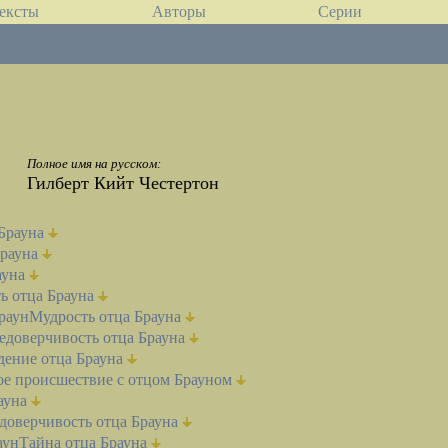
ексты
Авторы
Серии
Полное имя на русском:
Гилберт Кийт Честертон
Брауна
Брауна
ауна
ь отца Брауна
раун
Мудрость отца Брауна
едоверчивость отца Брауна
дение отца Брауна
е происшествие с отцом Брауном
ауна
доверчивость отца Брауна
аун
Тайна отца Брауна