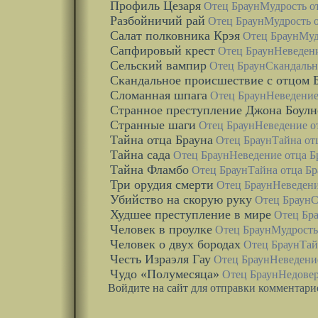
Профиль Цезаря
Отец Браун
Мудрость о
Разбойничий рай
Отец Браун
Мудрость о
Салат полковника Крэя
Отец Браун
Муд
Сапфировый крест
Отец Браун
Неведени
Сельский вампир
Отец Браун
Скандальн
Скандальное происшествие с отцом 
Сломанная шпага
Отец Браун
Неведение
Странное преступление Джона Боулн
Странные шаги
Отец Браун
Неведение о
Тайна отца Брауна
Отец Браун
Тайна от
Тайна сада
Отец Браун
Неведение отца Б
Тайна Фламбо
Отец Браун
Тайна отца Бр
Три орудия смерти
Отец Браун
Неведени
Убийство на скорую руку
Отец Браун
С
Худшее преступление в мире
Отец Бр
Человек в проулке
Отец Браун
Мудрость
Человек о двух бородах
Отец Браун
Тай
Честь Израэля Гау
Отец Браун
Неведени
Чудо «Полумесяца»
Отец Браун
Недовер
Войдите на сайт
для отправки комментари