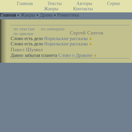
Главная
Тексты
Авторы
Серии
Жанры
Контакты
Главная »
Жанры
»
Драма
»
Романтика
по текстам
по авторам
Сергей Снегов
по циклам
Слово есть дело
Норильские рассказы
Слово есть дело
Норильские рассказы
Павел Шумил
Давно забытая планета
Слово о Драконе