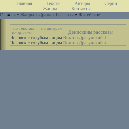
Главная
Тексты
Авторы
Серии
Жанры
Контакты
Главная »
Жанры
»
Драма
»
Рассказы
»
Житейское
по текстам
по авторам
Денискины рассказы
по циклам
Человек с голубым лицом
Виктор Драгунский
Человек с голубым лицом
Виктор Драгунский