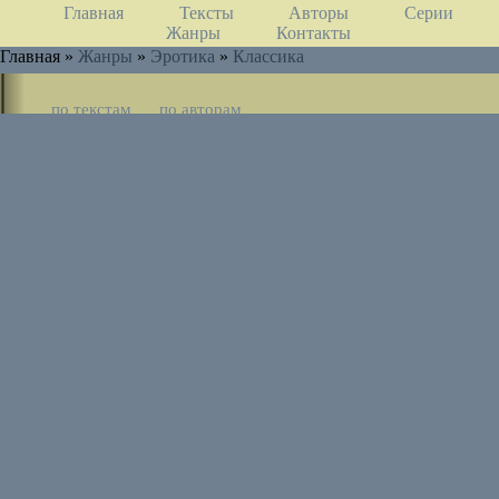
Главная
Тексты
Авторы
Серии
Жанры
Контакты
Главная »
Жанры
»
Эротика
»
Классика
по текстам
по авторам
по циклам