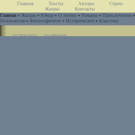
Главная
Тексты
Авторы
Серии
Жанры
Контакты
Главная »
Жанры
»
Юмор
»
О любви
»
Романы
»
Приключения
»
Психология
»
Философичное
»
Историческое
»
Классика
по текстам
по авторам
по циклам