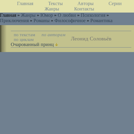
Главная
Тексты
Авторы
Серии
Жанры
Контакты
Главная »
Жанры
»
Юмор
»
О любви
»
Психология
»
Приключения
»
Романы
»
Философичное
»
Романтика
по текстам
по авторам
Леонид Соловьёв
по циклам
Очарованный принц