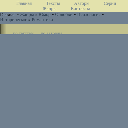
Главная
Тексты
Авторы
Серии
Жанры
Контакты
Главная »
Жанры
»
Юмор
»
О любви
»
Психология
»
Историческое
»
Романтика
по текстам
по авторам
по циклам