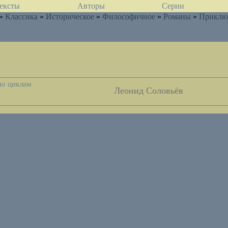
ексты
Авторы
Серии
»
Классика
»
Историческое
»
Философичное
»
Романы
»
Приклю
по циклам
Леонид Соловьёв