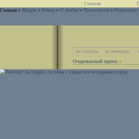
Главная
Т
Главная »
Жанры
»
Юмор
»
О любви
»
Психология
»
Романтика
по текстам
по авторам
Очарованный принц