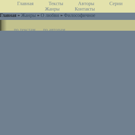
Главная
Тексты
Авторы
Серии
Жанры
Контакты
Главная »
Жанры
»
О любви
»
Философичное
по текстам
по авторам
по циклам