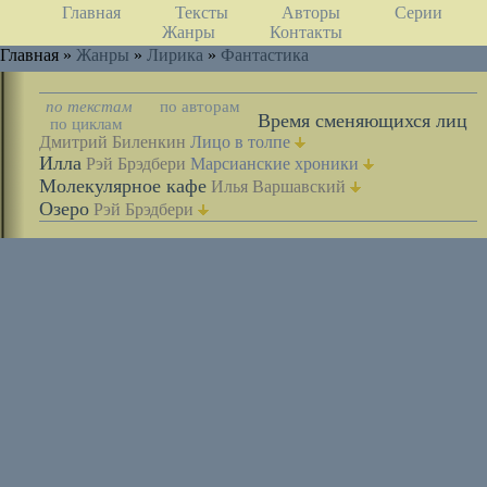
Главная
Тексты
Авторы
Серии
Жанры
Контакты
Главная »
Жанры
»
Лирика
»
Фантастика
по текстам
по авторам
Время сменяющихся лиц
по циклам
Дмитрий Биленкин
Лицо в толпе
Илла
Рэй Брэдбери
Марсианские хроники
Молекулярное кафе
Илья Варшавский
Озеро
Рэй Брэдбери