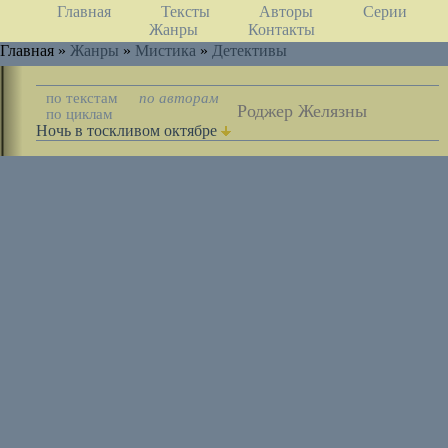
Главная
Тексты
Авторы
Серии
Жанры
Контакты
Главная »
Жанры
»
Мистика
»
Детективы
по текстам
по авторам
Роджер Желязны
по циклам
Ночь в тоскливом октябре