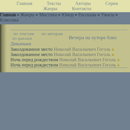
Главная
Тексты
Авторы
Серии
Жанры
Контакты
Главная »
Жанры
»
Мистика
»
Юмор
»
Рассказы
»
Ужасы
»
Классика
по текстам
по авторам
Вечера на хуторе близ
по циклам
Диканьки
Заколдованное место
Николай Васильевич Гоголь
Заколдованное место
Николай Васильевич Гоголь
Ночь перед рождеством
Николай Васильевич Гоголь
Ночь перед рождеством
Николай Васильевич Гоголь