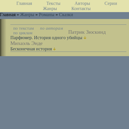
Главная
Тексты
Авторы
Серии
Жанры
Контакты
Главная »
Жанры
»
Романы
»
Сказки
по текстам
по авторам
Патрик Зюскинд
по циклам
Парфюмер. История одного убийцы
Михаэль Энде
Бесконечная история