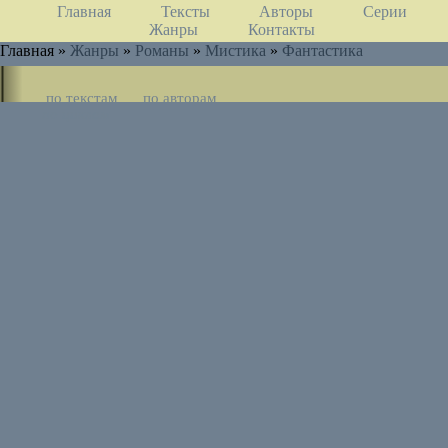
Главная
Тексты
Авторы
Серии
Жанры
Контакты
Главная »
Жанры
»
Романы
»
Мистика
»
Фантастика
по текстам
по авторам
по циклам