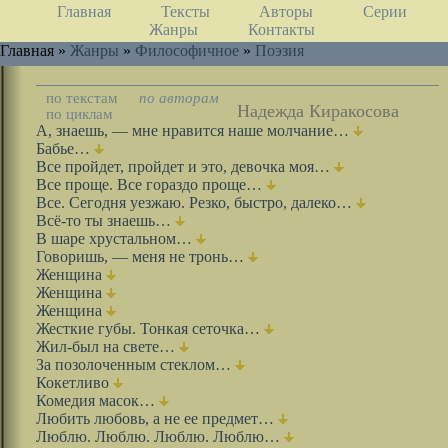
Главная
Тексты
Авторы
Серии
Жанры
Контакты
Главная »
Жанры
»
Философичное
»
Поэзия
по текстам
по авторам
Надежда Киракосова
по циклам
А, знаешь, — мне нравится наше молчание…
Бабье…
Все пройдет, пройдет и это, девочка моя…
Все проще. Все гораздо проще…
Все. Сегодня уезжаю. Резко, быстро, далеко…
Всё-то ты знаешь…
В шаре хрустальном…
Говоришь, — меня не тронь…
Женщина
Женщина
Женщина
Жесткие губы. Тонкая сеточка…
Жил-был на свете…
За позолоченным стеклом…
Кокетливо
Комедия масок…
Любить любовь, а не ее предмет…
Люблю. Люблю. Люблю. Люблю…