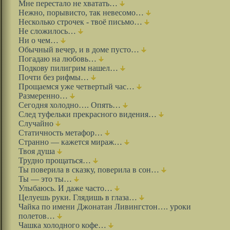
Мне перестало не хватать…
Нежно, порывисто, так невесомо…
Несколько строчек - твоё письмо…
Не сложилось…
Ни о чем…
Обычный вечер, и в доме пусто…
Погадаю на любовь…
Подкову пилигрим нашел…
Почти без рифмы…
Прощаемся уже четвертый час…
Размеренно…
Сегодня холодно…. Опять…
След туфельки прекрасного видения…
Случайно
Статичность метафор…
Странно — кажется мираж…
Твоя душа
Трудно прощаться…
Ты поверила в сказку, поверила в сон…
Ты — это ты…
Улыбаюсь. И даже часто…
Целуешь руки. Глядишь в глаза…
Чайка по имени Джонатан Ливингстон…. уроки
полетов…
Чашка холодного кофе…