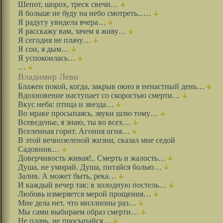
Шепот, шорох, треск свечи…
Я больше не буду на небо смотреть...…
Я радугу увидела вчера…
Я расскажу вам, зачем я живу…
Я сегодня не плачу…
Я сон, я дым…
Я успокоилась…
…
Владимир Леви
Блажен покой, когда, закрыв окно в ненастный день…
Вдохновение наступает со скоростью смерти…
Вкус неба: птица и звезда…
Во мраке просыпаясь, звуки шлю тому…
Всеведенье, я знаю, ты во всех…
Вселенная горит. Агония огня…
В этой вечнозеленой жизни, сказал мне седой
Садовник…
Доверчивость живая!.. Смерть и жалость…
Душа, не умирай. Душа, питайся болью…
Залив. А может быть, река…
И каждый вечер так: в холодную постель…
Любовь измеряется мерой прощения…
Мне дела нет, что миллионы раз…
Мы сами выбираем образ смерти…
Не плачь, не просыпайся…