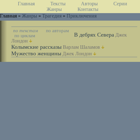
Главная
Тексты
Авторы
Серии
Жанры
Контакты
Главная »
Жанры
»
Трагедия
»
Приключения
по текстам
по авторам
В дебрях Севера
Джек
по циклам
Лондон
Колымские рассказы
Варлам Шаламов
Мужество женщины
Джек Лондон