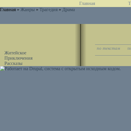
Главная
Т
Главная »
Жанры
»
Трагедия
»
Драма
по текстам
п
Житейское
Приключения
Рассказы