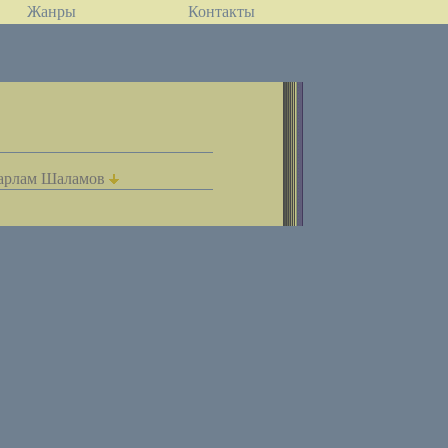
Жанры
Контакты
арлам Шаламов