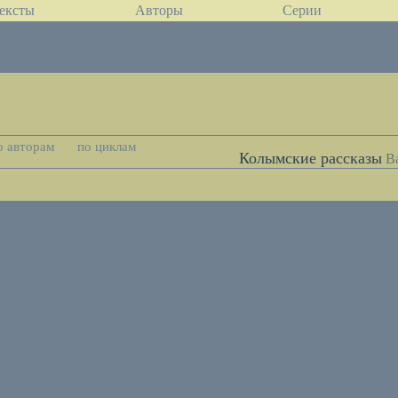
ексты
Авторы
Серии
о авторам
по циклам
Колымские рассказы
В