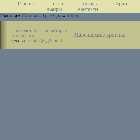
Главная
Тексты
Авторы
Серии
Жанры
Контакты
Главная »
Жанры
»
Трагедия
»
Юмор
по текстам
по авторам
Марсианские хроники
по циклам
Земляне
Рэй Брэдбери