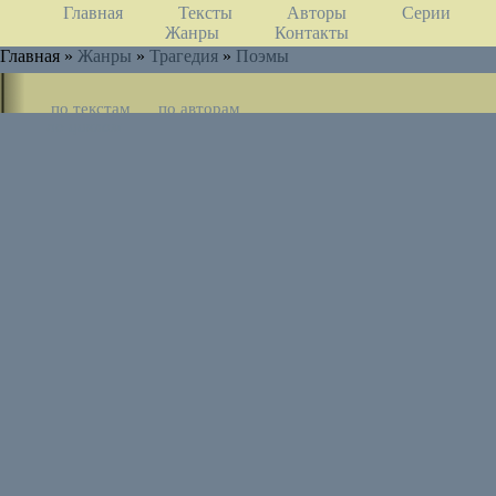
Главная
Тексты
Авторы
Серии
Жанры
Контакты
Главная »
Жанры
»
Трагедия
»
Поэмы
по текстам
по авторам
по циклам