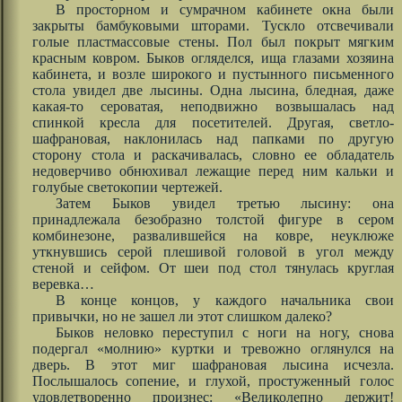
В просторном и сумрачном кабинете окна были
закрыты бамбуковыми шторами. Тускло отсвечивали
голые пластмассовые стены. Пол был покрыт мягким
красным ковром. Быков огляделся, ища глазами хозяина
кабинета, и возле широкого и пустынного письменного
стола увидел две лысины. Одна лысина, бледная, даже
какая-то сероватая, неподвижно возвышалась над
спинкой кресла для посетителей. Другая, светло-
шафрановая, наклонилась над папками по другую
сторону стола и раскачивалась, словно ее обладатель
недоверчиво обнюхивал лежащие перед ним кальки и
голубые светокопии чертежей.
Затем Быков увидел третью лысину: она
принадлежала безобразно толстой фигуре в сером
комбинезоне, развалившейся на ковре, неуклюже
уткнувшись серой плешивой головой в угол между
стеной и сейфом. От шеи под стол тянулась круглая
веревка…
В конце концов, у каждого начальника свои
привычки, но не зашел ли этот слишком далеко?
Быков неловко переступил с ноги на ногу, снова
подергал «молнию» куртки и тревожно оглянулся на
дверь. В этот миг шафрановая лысина исчезла.
Послышалось сопение, и глухой, простуженный голос
удовлетворенно произнес: «Великолепно держит!