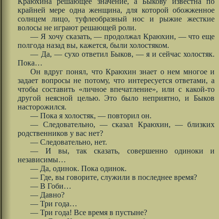
Краюхина решающее значение, а Быкову известна по
крайней мере одна женщина, для которой обожженное
солнцем лицо, туфлеобразный нос и рыжие жесткие
волосы не играют решающей роли.
— Я хочу сказать, — продолжал Краюхин, — что еще
полгода назад вы, кажется, были холостяком.
— Да, — сухо ответил Быков, — я и сейчас холостяк.
Пока…
Он вдруг понял, что Краюхин знает о нем многое и
задает вопросы не потому, что интересуется ответами, а
чтобы составить «личное впечатление», или с какой-то
другой неясной целью. Это было неприятно, и Быков
насторожился.
— Пока я холостяк, — повторил он.
— Следовательно, — сказал Краюхин, — близких
родственников у вас нет?
— Следовательно, нет.
— И вы, так сказать, совершенно одиноки и
независимы…
— Да, одинок. Пока одинок.
— Где, вы говорите, служили в последнее время?
— В Гоби…
— Давно?
— Три года…
— Три года! Все время в пустыне?