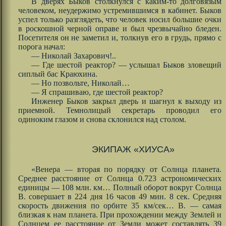
В дверях Быков столкнулся с каким-то долговязым
человеком, неудержимо устремившимся в кабинет. Быков
успел только разглядеть, что человек носил большие очки
в роскошной черной оправе и был чрезвычайно бледен.
Посетителя он не заметил и, толкнув его в грудь, прямо с
порога начал:
— Николай Захарович!..
— Где шестой реактор? — услышал Быков зловещий
сиплый бас Краюхина.
— Но позвольте, Николай…
— Я спрашиваю, где шестой реактор?
Инженер Быков закрыл дверь и шагнул к выходу из
приемной. Темнолицый секретарь проводил его
одиноким глазом и снова склонился над столом.
ЭКИПАЖ «ХИУСА»
«Венера — вторая по порядку от Солнца планета.
Среднее расстояние от Солнца 0.723 астрономических
единицы — 108 млн. км… Полный оборот вокруг Солнца
В. совершает в 224 дня 16 часов 49 мин. 8 сек. Средняя
скорость движения по орбите 35 км/сек… В. — самая
близкая к нам планета. При прохождении между Землей и
Солнцем ее расстояние от Земли может составлять 39