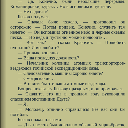
— Да. Конечно, были небольшие перерывы.
Командировки, курсы… Но в основном в пустыне.
— Не надоело?
Быков подумал.
— Сначала было тяжело, — проговорил он
осторожно. — Потом привык. Конечно, служить там
нелегко. — Он вспомнил огненное небо и черные океаны
песка. — Но ведь и пустыню можно полюбить…
— Вот как? — сказал Краюхин. — Полюбить
пустыню? И вы любите?
— Привык, конечно.
— Ваша последняя должность?
— Начальник колонны атомных транспортеров-
вездеходов гобийской экспедиционной базы.
— Следовательно, машины хорошо знаете?
— Смотря какие…
— Вот хотя бы эти ваши атомные вездеходы.
Вопрос показался Быкову праздным, и он промолчал.
— Скажите, это вы в прошлом году руководили
спасением экспедиции Дауге?
— Я.
— Молодец, отлично справились! Без вас они бы
погибли.
Быков пожал плечами:
— Для нас это был довольно обычный марш-бросок,