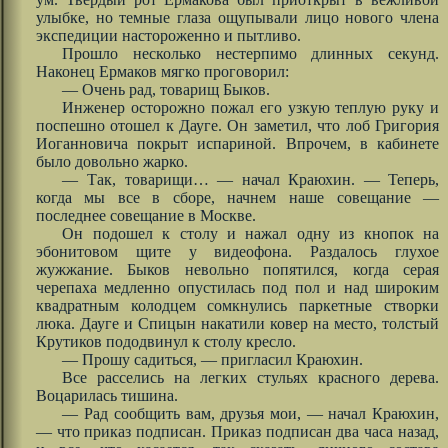
улыбке, но темные глаза ощупывали лицо нового члена
экспедиции настороженно и пытливо.
Прошло несколько нестерпимо длинных секунд.
Наконец Ермаков мягко проговорил:
— Очень рад, товарищ Быков.
Инженер осторожно пожал его узкую теплую руку и
поспешно отошел к Дауге. Он заметил, что лоб Григория
Иоганновича покрыт испариной. Впрочем, в кабинете
было довольно жарко.
— Так, товарищи… — начал Краюхин. — Теперь,
когда мы все в сборе, начнем наше совещание —
последнее совещание в Москве.
Он подошел к столу и нажал одну из кнопок на
эбонитовом щите у видеофона. Раздалось глухое
жужжание. Быков невольно попятился, когда серая
черепаха медленно опустилась под пол и над широким
квадратным колодцем сомкнулись паркетные створки
люка. Дауге и Спицын накатили ковер на место, толстый
Крутиков пододвинул к столу кресло.
— Прошу садиться, — пригласил Краюхин.
Все расселись на легких стульях красного дерева.
Воцарилась тишина.
— Рад сообщить вам, друзья мои, — начал Краюхин,
— что приказ подписан. Приказ подписан два часа назад,