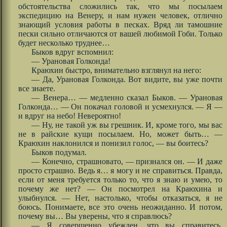
обстоятельства сложились так, что мы посылаем
экспедицию на Венеру, и нам нужен человек, отлично
знающий условия работы в песках. Вряд ли тамошние
пески сильно отличаются от вашей любимой Гоби. Только
будет несколько труднее…
Быков вдруг вспомнил:
— Урановая Голконда!
Краюхин быстро, внимательно взглянул на него:
— Да, Урановая Голконда. Вот видите, вы уже почти
все знаете.
— Венера… — медленно сказал Быков. — Урановая
Голконда… — Он покачал головой и усмехнулся. — Я —
и вдруг на небо! Невероятно!
— Ну, не такой уж вы грешник. И, кроме того, мы вас
не в райские кущи посылаем. Но, может быть… —
Краюхин наклонился и понизил голос, — вы боитесь?
Быков подумал.
— Конечно, страшновато, — признался он. — И даже
просто страшно. Ведь я… я могу и не справиться. Правда,
если от меня требуется только то, что я знаю и умею, то
почему же нет? — Он посмотрел на Краюхина и
улыбнулся. — Нет, настолько, чтобы отказаться, я не
боюсь. Понимаете, все это очень неожиданно. И потом,
почему вы… Вы уверены, что я справлюсь?
— Я совершенно убежден, что вы справитесь.