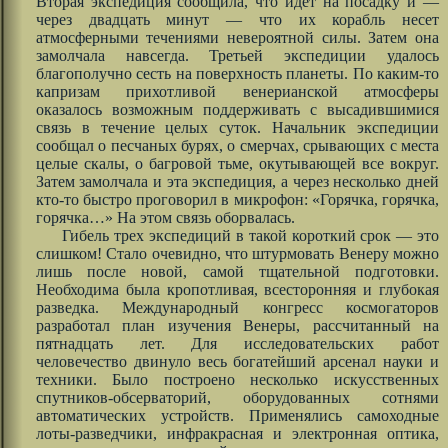
Вторая экспедиция сообщила, что идет на посадку и —
через двадцать минут — что их корабль несет
атмосферными течениями невероятной силы. Затем она
замолчала навсегда. Третьей экспедиции удалось
благополучно сесть на поверхность планеты. По каким-то
капризам прихотливой венерианской атмосферы
оказалось возможным поддерживать с высадившимися
связь в течение целых суток. Начальник экспедиции
сообщал о песчаных бурях, о смерчах, срывающих с места
целые скалы, о багровой тьме, окутывающей все вокруг.
Затем замолчала и эта экспедиция, а через несколько дней
кто-то быстро проговорил в микрофон: «Горячка, горячка,
горячка…» На этом связь оборвалась.
Гибель трех экспедиций в такой короткий срок — это
слишком! Стало очевидно, что штурмовать Венеру можно
лишь после новой, самой тщательной подготовки.
Необходима была кропотливая, всесторонняя и глубокая
разведка. Международный конгресс космогаторов
разработал план изучения Венеры, рассчитанный на
пятнадцать лет. Для исследовательских работ
человечество двинуло весь богатейший арсенал науки и
техники. Было построено несколько искусственных
спутников-обсерваторий, оборудованных сотнями
автоматических устройств. Применялись самоходные
лоты-разведчики, инфракрасная и электронная оптика,