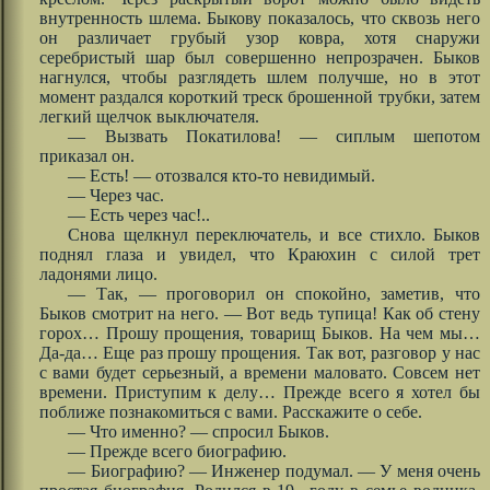
внутренность шлема. Быкову показалось, что сквозь него
он различает грубый узор ковра, хотя снаружи
серебристый шар был совершенно непрозрачен. Быков
нагнулся, чтобы разглядеть шлем получше, но в этот
момент раздался короткий треск брошенной трубки, затем
легкий щелчок выключателя.
— Вызвать Покатилова! — сиплым шепотом
приказал он.
— Есть! — отозвался кто-то невидимый.
— Через час.
— Есть через час!..
Снова щелкнул переключатель, и все стихло. Быков
поднял глаза и увидел, что Краюхин с силой трет
ладонями лицо.
— Так, — проговорил он спокойно, заметив, что
Быков смотрит на него. — Вот ведь тупица! Как об стену
горох… Прошу прощения, товарищ Быков. На чем мы…
Да-да… Еще раз прошу прощения. Так вот, разговор у нас
с вами будет серьезный, а времени маловато. Совсем нет
времени. Приступим к делу… Прежде всего я хотел бы
поближе познакомиться с вами. Расскажите о себе.
— Что именно? — спросил Быков.
— Прежде всего биографию.
— Биографию? — Инженер подумал. — У меня очень