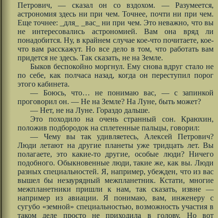
Петрович, — сказал он со вздохом. — Разумеется,
астрономия здесь ни при чем. Точнее, почти ни при чем.
Еще точнее: _для_ _вас_ ни при чем. Это неважно, что вы
не интересовались астрономией. Вам она вряд ли
понадобится. Ну, в крайнем случае кое-что почитаете, кое-
что вам расскажут. Но все дело в том, что работать вам
придется не здесь. Так сказать, не на Земле.
Быков беспокойно моргнул. Ему снова вдруг стало не
по себе, как полчаса назад, когда он переступил порог
этого кабинета.
— Боюсь, что… не понимаю вас, — с запинкой
проговорил он. — Не на Земле? На Луне, быть может?
— Нет, не на Луне. Гораздо дальше.
Это походило на очень странный сон. Краюхин,
положив подбородок на сплетенные пальцы, говорил:
— Чему вы так удивляетесь, Алексей Петрович?
Люди летают на другие планеты уже тридцать лет. Вы
полагаете, это какие-то другие, особые люди? Ничего
подобного. Обыкновенные люди, такие же, как вы. Люди
разных специальностей. Я, например, убежден, что из вас
вышел бы незаурядный межпланетник. Кстати, многие
межпланетники пришли к нам, так сказать, извне —
например из авиации. Я понимаю, вам, инженеру с
сугубо «земной» специальностью, возможность участия в
таком деле просто не приходила в голову. Но вот