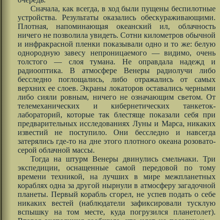
Сначала, как всегда, в ход были пущены беспилотные
устройства. Результаты оказались обескураживающими.
Плотная, напоминающая океанский ил, облачность
ничего не позволила увидеть. Сотни километров обычной
и инфракрасной пленки показывали одно и то же: белую
однородную завесу непроницаемого — видимо, очень
толстого — слоя тумана. Не оправдала надежд и
радиооптика. В атмосфере Венеры радиолучи либо
бесследно поглощались, либо отражались от самых
верхних ее слоев. Экраны локаторов оставались черными
либо сияли ровным, ничего не означающим светом. От
телемеханических и кибернетических танкеток-
лабораторий, которые так блестяще показали себя при
предварительных исследованиях Луны и Марса, никаких
известий не поступило. Они бесследно и навсегда
затерялись где-то на дне этого плотного океана розовато-
серой облачной массы.
Тогда на штурм Венеры двинулись смельчаки. Три
экспедиции, оснащенные самой передовой по тому
времени техникой, на лучших в мире межпланетных
кораблях одна за другой нырнули в атмосферу загадочной
планеты. Первый корабль сгорел, не успев подать о себе
никаких вестей (наблюдатели зафиксировали тусклую
вспышку на том месте, куда погрузился планетолет).