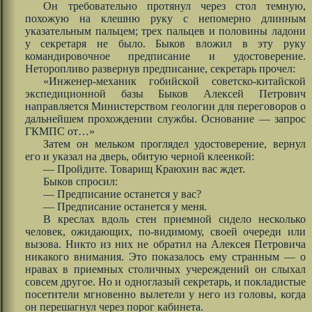
Он требовательно протянул через стол темную,
похожую на клешню руку с непомерно длинным
указательным пальцем; трех пальцев и половины ладони
у секретаря не было. Быков вложил в эту руку
командировочное предписание и удостоверение.
Неторопливо развернув предписание, секретарь прочел:
«Инженер-механик гобийской советско-китайской
экспедиционной базы Быков Алексей Петрович
направляется Министерством геологии для переговоров о
дальнейшем прохождении службы. Основание — запрос
ГКМПС от…»
Затем он мельком проглядел удостоверение, вернул
его и указал на дверь, обитую черной клеенкой:
— Пройдите. Товарищ Краюхин вас ждет.
Быков спросил:
— Предписание останется у вас?
— Предписание останется у меня.
В креслах вдоль стен приемной сидело несколько
человек, ожидающих, по-видимому, своей очереди или
вызова. Никто из них не обратил на Алексея Петровича
никакого внимания. Это показалось ему странным — о
нравах в приемных столичных учереждений он слыхал
совсем другое. Но и одноглазый секретарь, и покладистые
посетители мгновенно вылетели у него из головы, когда
он перешагнул через порог кабинета.