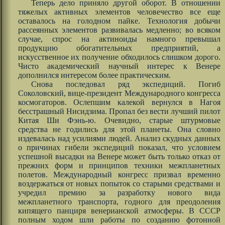
Теперь дело приняло другой оборот. В отношении
тяжелых активных элементов человечество все еще
оставалось на голодном пайке. Технология добычи
рассеянных элементов развивалась медленно; во всяком
случае, спрос на актиноиды намного превышал
продукцию обогатительных предприятий, а
искусственное их получение обходилось слишком дорого.
Чисто академический научный интерес к Венере
дополнился интересом более практическим.
Снова последовал ряд экспедиций. Погиб
Соколовский, вице-президент Международного конгресса
космогаторов. Ослепшим калекой вернулся в Нагоя
бесстрашный Нисидзима. Пропал без вести лучший пилот
Китая Ши Фэнь-ю. Очевидно, старые штурмовые
средства не годились для этой планеты. Она словно
издевалась над усилиями людей. Анализ скудных данных
о причинах гибели экспедиций показал, что условием
успешной высадки на Венере может быть только отказ от
прежних форм и принципов техники межпланетных
полетов. Международный конгресс призвал временно
воздержаться от новых попыток со старыми средствами и
учредил премию за разработку нового вида
межпланетного транспорта, годного для преодоления
кипящего панциря венерианской атмосферы. В СССР
полным ходом шли работы по созданию фотонной