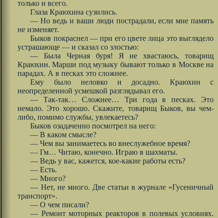
только и всего.
Глаза Краюхина сузились.
— Но ведь и ваши люди пострадали, если мне память
не изменяет.
Быков покраснел — при его цвете лица это выглядело
устрашающе — и сказал со злостью:
— Была Черная буря! Я не хвастаюсь, товарищ
Краюхин. Марши под музыку бывают только в Москве на
парадах. А в песках это сложнее.
Ему было неловко и досадно. Краюхин с
неопределенной усмешкой разглядывал его.
— Так-так… Сложнее… Три года в песках. Это
немало. Это хорошо. Скажите, товарищ Быков, вы чем-
либо, помимо службы, увлекаетесь?
Быков озадаченно посмотрел на него:
— В каком смысле?
— Чем вы занимаетесь во внеслужебное время?
— Гм… Читаю, конечно. Играю в шахматы.
— Ведь у вас, кажется, кое-какие работы есть?
— Есть.
— Много?
— Нет, не много. Две статьи в журнале «Гусеничный
транспорт».
— О чем писали?
— Ремонт моторных реакторов в полевых условиях.