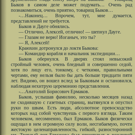
Быков в самом деле может подумать… Очень рад
познакомиться, очень приятно, товарищ Быков…
-…Наконец… Впрочем, тут, мне думается,
представлений не требуется.
Быков и Дауге обнялись.
— Отлично, Алексей, отлично! — шепнул Дауге.
— Глазам не верю! Иоганыч, это ты?
— Я, Алексей!
Краюхин дотронулся до локтя Быкова:
— Командир корабля и начальник экспедиции…
Быков обернулся. В дверях стоял невысокий
стройный человек, очень бледный и совершенно седой,
хотя по лицу его, тонкому, с четкими, правильными
чертами, ему нельзя было бы дать больше тридцати пяти
лет. Видимо, он вошел вслед за Быковым и остановился,
наблюдая нехитрую церемонию представления.
-…Анатолий Борисович Ермаков.
Быков, услышав фамилию, несколько месяцев назад
не сходившую с газетных страниц, вытянулся и опустил
руки по швам. Есть люди, абсолютное превосходство
которых над собой чувствуешь с первого взгляда. Таким
человеком, несомненно, был Ермаков. Быков физически
ощущал в нем огромную силу воли, несгибаемую, почти
жестокую целенаправленность, гибкий, разносторонний
ум. Твердый рот Ермакова был приоткрыт в вежливой