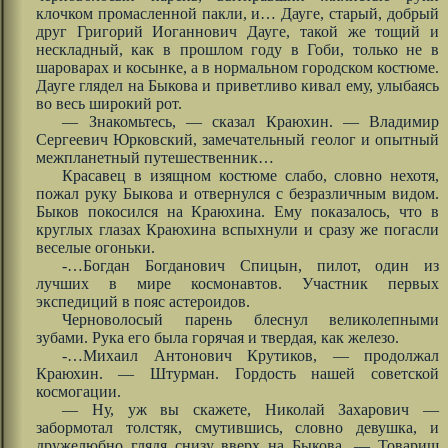
клочком промасленной пакли, и… Дауге, старый, добрый
друг Григорий Иоганнович Дауге, такой же тощий и
нескладный, как в прошлом году в Гоби, только не в
шароварах и косынке, а в нормальном городском костюме.
Дауге глядел на Быкова и приветливо кивал ему, улыбаясь
во весь широкий рот.
— Знакомьтесь, — сказал Краюхин. — Владимир
Сергеевич Юрковский, замечательный геолог и опытный
межпланетный путешественник…
Красавец в изящном костюме слабо, словно нехотя,
пожал руку Быкова и отвернулся с безразличным видом.
Быков покосился на Краюхина. Ему показалось, что в
круглых глазах Краюхина вспыхнули и сразу же погасли
веселые огоньки.
-…Богдан Богданович Спицын, пилот, один из
лучших в мире космонавтов. Участник первых
экспедиций в пояс астероидов.
Черноволосый парень блеснул великолепными
зубами. Рука его была горячая и твердая, как железо.
-…Михаил Антонович Крутиков, — продолжал
Краюхин. — Штурман. Гордость нашей советской
космогации.
— Ну, уж вы скажете, Николай Захарович —
забормотал толстяк, смутившись, словно девушка, и
дружелюбно глядя снизу вверх на Быкова. — Товарищ