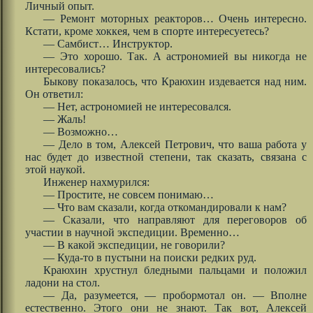
Личный опыт.
— Ремонт моторных реакторов… Очень интересно.
Кстати, кроме хоккея, чем в спорте интересуетесь?
— Самбист… Инструктор.
— Это хорошо. Так. А астрономией вы никогда не
интересовались?
Быкову показалось, что Краюхин издевается над ним.
Он ответил:
— Нет, астрономией не интересовался.
— Жаль!
— Возможно…
— Дело в том, Алексей Петрович, что ваша работа у
нас будет до известной степени, так сказать, связана с
этой наукой.
Инженер нахмурился:
— Простите, не совсем понимаю…
— Что вам сказали, когда откомандировали к нам?
— Сказали, что направляют для переговоров об
участии в научной экспедиции. Временно…
— В какой экспедиции, не говорили?
— Куда-то в пустыни на поиски редких руд.
Краюхин хрустнул бледными пальцами и положил
ладони на стол.
— Да, разумеется, — пробормотал он. — Вполне
естественно. Этого они не знают. Так вот, Алексей