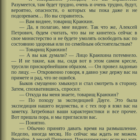
Разумеется, там будет трудно, очень и очень трудно, будут,
вероятно, опасности, о которых мы пока даже и не
подозреваем… Но вы справитесь.
— Вам виднее, товарищ Краюхин.
— Да, я полагаю, мне виднее. Так что же, Алексей
Петрович, будем считать, что вы не кинетесь сейчас в
свое министерство и не будете умолять освободить вас по
состоянию здоровья или по семейным обстоятельствам?
— Товарищ Краюхин!
— А вы как думали? — Лицо Краюхина потемнело.
— И не такие, как вы, сидя вот в этом самом кресле,
трусили прискорбнейшим образом. — Он провел ладонью
по лицу. — Откровенно говоря, я давно уже держу вас на
примете и рад, что не ошибся.
Быков смущенно хмыкнул и стал смотреть в сторону.
Затем, спохватившись, спросил:
— Откуда вы меня знаете, товарищ Краюхин?
— По походу за экспедицией Дауге. Это была
экспедиция нашего ведомства, и с тех пор я взял вас на
заметку. Затребовал ваши характеристики и все прочее.
Вот пришла пора, и мы пригласили вас.
— Понятно.
— Обычно принято давать время на размышление.
Неделю, иногда месяц. Но сейчас мы ждать не можем.
Решайте, Алексей Петрович. Предупреждаю: если вы хоть