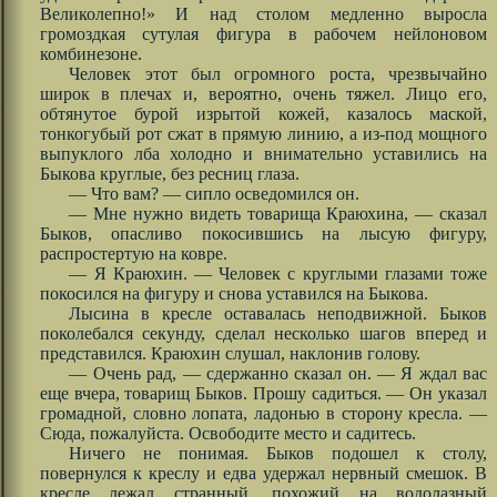
Великолепно!» И над столом медленно выросла
громоздкая сутулая фигура в рабочем нейлоновом
комбинезоне.
Человек этот был огромного роста, чрезвычайно
широк в плечах и, вероятно, очень тяжел. Лицо его,
обтянутое бурой изрытой кожей, казалось маской,
тонкогубый рот сжат в прямую линию, а из-под мощного
выпуклого лба холодно и внимательно уставились на
Быкова круглые, без ресниц глаза.
— Что вам? — сипло осведомился он.
— Мне нужно видеть товарища Краюхина, — сказал
Быков, опасливо покосившись на лысую фигуру,
распростертую на ковре.
— Я Краюхин. — Человек с круглыми глазами тоже
покосился на фигуру и снова уставился на Быкова.
Лысина в кресле оставалась неподвижной. Быков
поколебался секунду, сделал несколько шагов вперед и
представился. Краюхин слушал, наклонив голову.
— Очень рад, — сдержанно сказал он. — Я ждал вас
еще вчера, товарищ Быков. Прошу садиться. — Он указал
громадной, словно лопата, ладонью в сторону кресла. —
Сюда, пожалуйста. Освободите место и садитесь.
Ничего не понимая. Быков подошел к столу,
повернулся к креслу и едва удержал нервный смешок. В
кресле лежал странный, похожий на водолазный