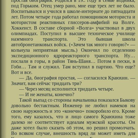
простая биография. Родился в 19.. году в семье водника,
под Горьким. Отец умер рано, мне еще трех лет не было.
Воспитывался и учился в школе-интернате до пятнадцати
лет. Потом четыре года работал помощником моториста и
мотористом реактивных глиссеров-амфибий на Волге.
Хоккеист. В составе сборной «Волга» участвовал в двух
олимпиадах. Поступил в высшее техническое училище
наземного транспорта. Это бывшая школа
автобронетанковых войск. («Зачем так много говорю?» —
кольнула неприятная мысль.) Окончил по отделению
экспедиционного ядрореакторного транспорта. Ну…
послали в горы, в район Тянь-Шаня… Потом в пески, в
Гоби… Там и служил. Там вступил в партию. Что еще?
Вот и все.
— Да, биография простая, — согласился Краюхин. —
Значит, вам сейчас тридцать три?
— Через месяц исполнится тридцать четыре.
— И не женаты, конечно?
Такой выпад со стороны начальника показался Быкову
довольно бестактным. Инженер не любил намеков на
свою наружность и это «конечно» покоробило его. Кроме
того, ему казалось, что и лицо самого Краюхина тоже
далеко не соответствует идеалам мужской красоты. Он
даже хотел было сказать об этом, но решил промолчать.
Во всяком случае, внешность вряд ли может иметь для