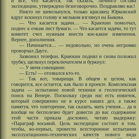
и все, что касается, так сказать, личного состава
экспедиции, утверждено безоговорочно. Поздравляю вас!
Никто не шевельнулся, только красавец Юрковский
вдруг вскинул голову и мельком взглянул на Быкова.
— Что касается задачи… — Краюхин помолчал,
поднес к очкам лист бумаги. — Что касается задачи, то тут
комитет счел нужным внести кое-какие изменения.
Вернее, дополнения.
— Начинается… — недовольно, но очень негромко
проворчал Дауге.
Зазвонил телефон. Краюхин поднял и снова положил
трубку, щелкнул переключателем и буркнул:
— У меня совещание.
— Есть! — отозвался кто-то.
— Так вот, товарищи. В общем и целом, как
говорится, все остается, как было в проекте. Комплексная
задача — испытание новой техники и геологический
поиск на Венере. Поскольку среди нас есть новичок,
который совершенно не в курсе наших дел, а также
памятуя, что повторение, так сказать, мать учения… да и
вообще не бесполезно будет довести до вас содержание
этой части приказа дословно, читаю выдержку:
«Параграф восьмой. Цель экспедиции состоит в том,
чтобы, во-первых, провести всесторонние испытания
эксплуатационно-технических качеств нового вида