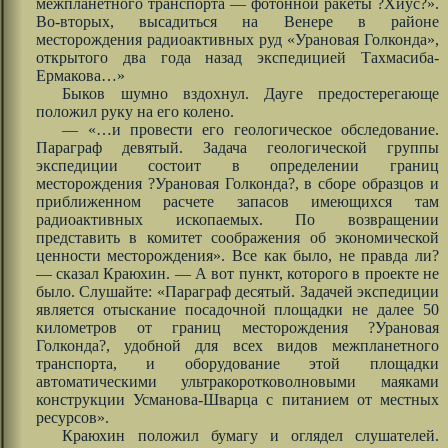
межпланетного транспорта — фотонной ракеты ?Хиус?».
Во-вторых, высадиться на Венере в районе
месторождения радиоактивных руд «Урановая Голконда»,
открытого два года назад экспедицией Тахмасиба-
Ермакова…»
Быков шумно вздохнул. Дауге предостерегающе
положил руку на его колено.
— «…и провести его геологическое обследование.
Параграф девятый. Задача геологической группы
экспедиции состоит в определении границ
месторождения ?Урановая Голконда?, в сборе образцов и
приближенном расчете запасов имеющихся там
радиоактивных ископаемых. По возвращении
представить в комитет соображения об экономической
ценности месторождения». Все как было, не правда ли?
— сказал Краюхин. — А вот пункт, которого в проекте не
было. Слушайте: «Параграф десятый. Задачей экспедиции
является отыскание посадочной площадки не далее 50
километров от границ месторождения ?Урановая
Голконда?, удобной для всех видов межпланетного
транспорта, и оборудование этой площадки
автоматическими ультракоротковолновыми маяками
конструкции Усманова-Шварца с питанием от местных
ресурсов».
Краюхин положил бумагу и оглядел слушателей.