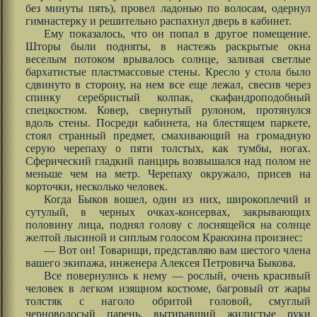
без минуты пять), провел ладонью по волосам, одернул
гимнастерку и решительно распахнул дверь в кабинет.
Ему показалось, что он попал в другое помещение.
Шторы были подняты, в настежь раскрытые окна
веселым потоком врывалось солнце, заливая светлые
бархатистые пластмассовые стены. Кресло у стола было
сдвинуто в сторону, на нем все еще лежал, свесив через
спинку серебристый колпак, скафандроподобный
спецкостюм. Ковер, свернутый рулоном, протянулся
вдоль стены. Посреди кабинета, на блестящем паркете,
стоял странный предмет, смахивающий на громадную
серую черепаху о пяти толстых, как тумбы, ногах.
Сферический гладкий панцирь возвышался над полом не
меньше чем на метр. Черепаху окружало, присев на
корточки, несколько человек.
Когда Быков вошел, один из них, широкоплечий и
сутулый, в черных очках-консервах, закрывающих
половину лица, поднял голову с лоснящейся на солнце
желтой лысиной и сиплым голосом Краюхина произнес:
— Вот он! Товарищи, представляю вам шестого члена
вашего экипажа, инженера Алексея Петровича Быкова.
Все повернулись к нему — рослый, очень красивый
человек в легком изящном костюме, багровый от жары
толстяк с наголо обритой головой, смуглый
черноволосый парень, вытиравший жилистые руки