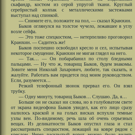
скафандр, костюм из серой упругой ткани. Круглый
серебристый колпак с металлическими застежками
выступал над спинкой.
— Снимите его, положите на пол, — сказал Краюхин.
Быков оглянулся на толстое чучело, лежавшее в углу
возле сейфа.
— Это тоже спецкостюм, — нетерпеливо проговорил
Краюхин. — Садитесь же!
Быков поспешно освободил кресло и сел, испытывая
некоторое смущение. Краюхин не мигая глядел на него.
— Так… — Он побарабанил по столу бледными
пальцами. — Ну что ж, товарищ Быков, будем знакомы.
Зовите меня Николай Захарович, любите, так сказать, и
жалуйте. Работать вам придется под моим руководством.
Если, разумеется…
Резкий телефонный звонок прервал его. Он взял
трубку.
— Одну минуту, товарищ Быков… Слушаю. Да, я…
Больше он не сказал ни слова, но в голубоватом свете
от экрана видеофона Быков увидел, как его лицо сразу
налилось краской и на голых висках вспухли темные
узлы вен. По-видимому, речь шла об очень серьезных
вещах. Из деликатности Быков опустил глаза и стал
рассматривать спецкостюм, лежащий на ковре рядом с
креслом. Через раскрытый ворот можно было видеть