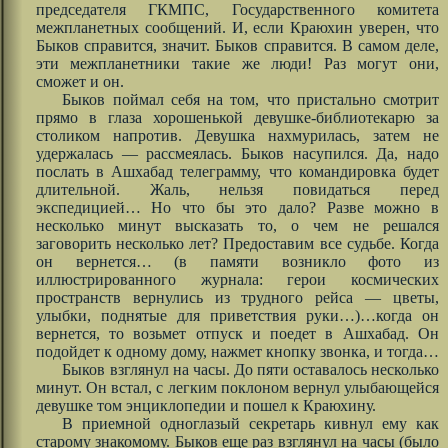
председателя ГКМПС, Государственного комитета
межпланетных сообщений. И, если Краюхин уверен, что
Быков справится, значит. Быков справится. В самом деле,
эти межпланетники такие же люди! Раз могут они,
сможет и он.
Быков поймал себя на том, что пристально смотрит
прямо в глаза хорошенькой девушке-библиотекарю за
столиком напротив. Девушка нахмурилась, затем не
удержалась — рассмеялась. Быков насупился. Да, надо
послать в Ашхабад телеграмму, что командировка будет
длительной. Жаль, нельзя повидаться перед
экспедицией… Но что бы это дало? Разве можно в
несколько минут высказать то, о чем не решался
заговорить несколько лет? Предоставим все судьбе. Когда
он вернется… (в памяти возникло фото из
иллюстрированного журнала: герои космических
пространств вернулись из трудного рейса — цветы,
улыбки, поднятые для приветствия руки…)…когда он
вернется, то возьмет отпуск и поедет в Ашхабад. Он
подойдет к одному дому, нажмет кнопку звонка, и тогда…
Быков взглянул на часы. До пяти оставалось несколько
минут. Он встал, с легким поклоном вернул улыбающейся
девушке том энциклопедии и пошел к Краюхину.
В приемной одноглазый секретарь кивнул ему как
старому знакомому. Быков еще раз взглянул на часы (было