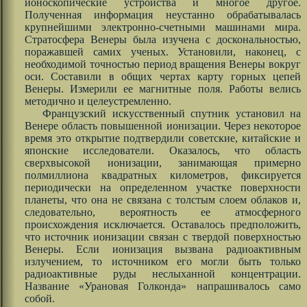
ионоскопические устройства и многое другое.
Полученная информация неустанно обрабатывалась
крупнейшими электронно-счетными машинами мира.
Стратосфера Венеры была изучена с доскональностью,
поражавшей самих ученых. Установили, наконец, с
необходимой точностью период вращения Венеры вокруг
оси. Составили в общих чертах карту горных цепей
Венеры. Измерили ее магнитные поля. Работы велись
методично и целеустремленно.
Французский искусственный спутник установил на
Венере область повышенной ионизации. Через некоторое
время это открытие подтвердили советские, китайские и
японские исследователи. Оказалось, что область
сверхвысокой ионизации, занимающая примерно
полмиллиона квадратных километров, фиксируется
периодически на определенном участке поверхности
планеты, что она не связана с толстым слоем облаков и,
следовательно, вероятность ее атмосферного
происхождения исключается. Оставалось предположить,
что источник ионизации связан с твердой поверхностью
Венеры. Если ионизация вызвана радиоактивным
излучением, то источником его могли быть только
радиоактивные руды неслыханной концентрации.
Название «Урановая Голконда» напрашивалось само
собой.