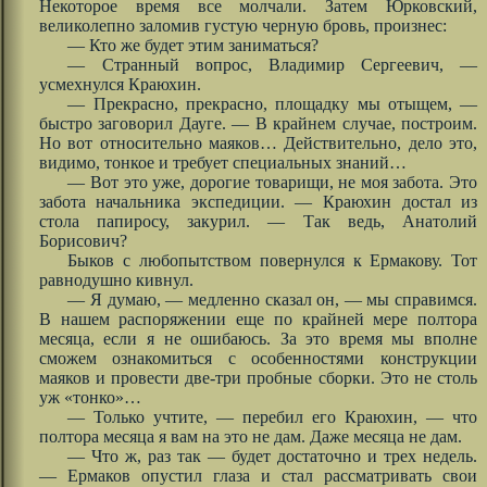
Некоторое время все молчали. Затем Юрковский,
великолепно заломив густую черную бровь, произнес:
— Кто же будет этим заниматься?
— Странный вопрос, Владимир Сергеевич, —
усмехнулся Краюхин.
— Прекрасно, прекрасно, площадку мы отыщем, —
быстро заговорил Дауге. — В крайнем случае, построим.
Но вот относительно маяков… Действительно, дело это,
видимо, тонкое и требует специальных знаний…
— Вот это уже, дорогие товарищи, не моя забота. Это
забота начальника экспедиции. — Краюхин достал из
стола папиросу, закурил. — Так ведь, Анатолий
Борисович?
Быков с любопытством повернулся к Ермакову. Тот
равнодушно кивнул.
— Я думаю, — медленно сказал он, — мы справимся.
В нашем распоряжении еще по крайней мере полтора
месяца, если я не ошибаюсь. За это время мы вполне
сможем ознакомиться с особенностями конструкции
маяков и провести две-три пробные сборки. Это не столь
уж «тонко»…
— Только учтите, — перебил его Краюхин, — что
полтора месяца я вам на это не дам. Даже месяца не дам.
— Что ж, раз так — будет достаточно и трех недель.
— Ермаков опустил глаза и стал рассматривать свои