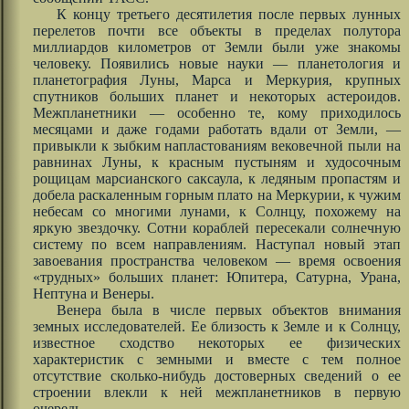
К концу третьего десятилетия после первых лунных
перелетов почти все объекты в пределах полутора
миллиардов километров от Земли были уже знакомы
человеку. Появились новые науки — планетология и
планетография Луны, Марса и Меркурия, крупных
спутников больших планет и некоторых астероидов.
Межпланетники — особенно те, кому приходилось
месяцами и даже годами работать вдали от Земли, —
привыкли к зыбким напластованиям вековечной пыли на
равнинах Луны, к красным пустыням и худосочным
рощицам марсианского саксаула, к ледяным пропастям и
добела раскаленным горным плато на Меркурии, к чужим
небесам со многими лунами, к Солнцу, похожему на
яркую звездочку. Сотни кораблей пересекали солнечную
систему по всем направлениям. Наступал новый этап
завоевания пространства человеком — время освоения
«трудных» больших планет: Юпитера, Сатурна, Урана,
Нептуна и Венеры.
Венера была в числе первых объектов внимания
земных исследователей. Ее близость к Земле и к Солнцу,
известное сходство некоторых ее физических
характеристик с земными и вместе с тем полное
отсутствие сколько-нибудь достоверных сведений о ее
строении влекли к ней межпланетников в первую
очередь.