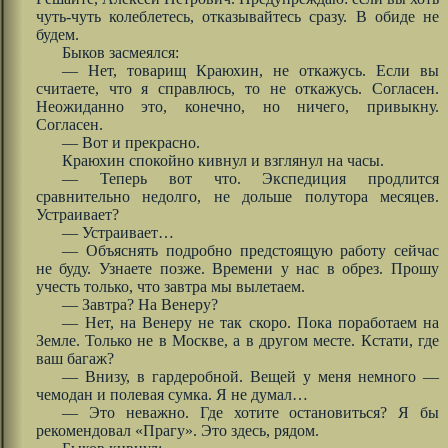
чуть-чуть колеблетесь, отказывайтесь сразу. В обиде не
будем.
Быков засмеялся:
— Нет, товарищ Краюхин, не откажусь. Если вы
считаете, что я справлюсь, то не откажусь. Согласен.
Неожиданно это, конечно, но ничего, привыкну.
Согласен.
— Вот и прекрасно.
Краюхин спокойно кивнул и взглянул на часы.
— Теперь вот что. Экспедиция продлится
сравнительно недолго, не дольше полутора месяцев.
Устраивает?
— Устраивает…
— Объяснять подробно предстоящую работу сейчас
не буду. Узнаете позже. Времени у нас в обрез. Прошу
учесть только, что завтра мы вылетаем.
— Завтра? На Венеру?
— Нет, на Венеру не так скоро. Пока поработаем на
Земле. Только не в Москве, а в другом месте. Кстати, где
ваш багаж?
— Внизу, в гардеробной. Вещей у меня немного —
чемодан и полевая сумка. Я не думал…
— Это неважно. Где хотите остановиться? Я бы
рекомендовал «Прагу». Это здесь, рядом.