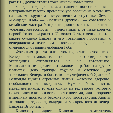
ракеты. Другие страны тоже искали новые пути.
За два года до начала нашего повествования в
центральных газетах промелькнуло сообщение о том, что
на самом крупном искусственном спутнике Земли,
«Вэйдады Ю-и» — «Великая дружба», — советские и
китайские мастера безгравитационного литья — литья в
условиях невесомости — приступили к отливке корпуса
первой фотонной ракеты. И, может быть, именно на этой
ракете суждено Быкову и его товарищам прорваться к
венерианским пустыням… которые «вряд ли сильно
отличаются от вашей любимой Гоби».
Фотонная ракета или атомная, отличаются пески
Венеры от земных или нет, — но очевидно, что
экспедиция отправляется не на готовенькое.
Межпланетные перелеты, а главное — работа на других
планетах, дело трижды трудное и сложное. Для
завоевания Венеры и богатств полумифической Урановой
Голконды нужны огромные знания, железное здоровье,
необыкновенная выдержка. Нужно быть истым
межпланетником, то есть одним из тех героев, которых
показывают в кино и встречают с цветами, или… хоронят
в мрачных пропастях бесконечного пространства. Хватит
ли знаний, здоровья, выдержки у скромного инженера
Быкова? Впрочем…
Краюхину виднее. Краюхин — заместитель