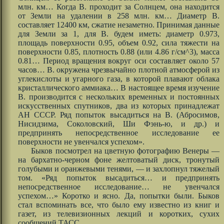
млн. км… Когда В. проходит за Солнцем, она находится
от Земли на удалении в 258 млн. км… Диаметр В.
составляет 12400 км, сжатие незаметно. Принимая данные
для Земли за 1, для В. будем иметь: диаметр 0.973,
площадь поверхности 0.95, объем 0.92, сила тяжести на
поверхности 0.85, плотность 0.88 (или 4.86 г/см^3), масса
0.81… Период вращения вокруг оси составляет около 57
часов… В. окружена чрезвычайно плотной атмосферой из
углекислоты и угарного газа, в которой плавают облака
кристаллического аммиака… В настоящее время изучение
В. производится с нескольких временных и постоянных
искусственных спутников, два из которых принадлежат
АН СССР. Ряд попыток высадиться на В. (Абросимов,
Нисидзима, Соколовский, Ши Фэнь-ю, и др.) и
предпринять непосредственное исследование ее
поверхности не увенчался успехом».
Быков посмотрел на цветную фотографию Венеры —
на бархатно-черном фоне желтоватый диск, тронутый
голубыми и оранжевыми тенями, — и захлопнул тяжелый
том. «Ряд попыток высадиться… и предпринять
непосредственное исследование… не увенчался
успехом…» Коротко и ясно. Да, попытки были. Быков
стал вспоминать все, что было ему известно из книг и
газет, из телевизионных лекций и коротких, сухих
сообщений ТАСС.