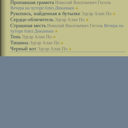
Пропавшая грамота
Николай Васильевич Гоголь
Вечера на хуторе близ Диканьки
Рукопись, найденная в бутылке
Эдгар Алан По
Сердце-обличитель
Эдгар Алан По
Страшная месть
Николай Васильевич Гоголь
Вечера на
хуторе близ Диканьки
Тень
Эдгар Алан По
Тишина
Эдгар Алан По
Черный кот
Эдгар Алан По