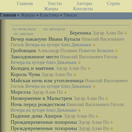
Главная
Тексты
Авторы
Серии
Жанры
Контакты
Главная »
Жанры
»
Классика
»
Ужасы
по текстам
по авторам
Береника
Эдгар Алан По
по циклам
Вечер накануне Ивана Купала
Николай Васильевич
Гоголь
Вечера на хуторе близ Диканьки
Гробовщик
Александр Пушкин
Повести Белкина
Заколдованное место
Николай Васильевич Гоголь
Вечера на хуторе близ Диканьки
Колодец и маятник
Эдгар Алан По
Король Чума
Эдгар Алан По
Майская ночь или утопленница
Николай Васильевич
Гоголь
Вечера на хуторе близ Диканьки
Морелла
Эдгар Алан По
Низвержение в Мальстрем
Эдгар Алан По
Ночь перед рождеством
Николай Васильевич Гоголь
Вечера на хуторе близ Диканьки
Падение дома Ашеров
Эдгар Алан По
Преждевременные похороны
Эдгар Алан По
Преждевременные похороны
Эдгар Алан По