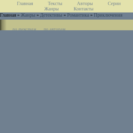
Главная
Тексты
Авторы
Серии
Жанры
Контакты
Главная »
Жанры
»
Детективы
»
Романтика
»
Приключения
по текстам
по авторам
по циклам