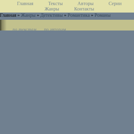
Главная
Тексты
Авторы
Серии
Жанры
Контакты
Главная »
Жанры
»
Детективы
»
Романтика
»
Романы
по текстам
по авторам
по циклам