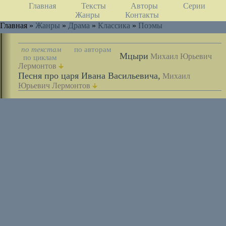
Главная
Тексты
Авторы
Серии
Жанры
Контакты
Главная »
Жанры
»
Драма
»
Классика
»
Поэмы
по текстам
по авторам
Мцыри
Михаил Юрьевич
по циклам
Лермонтов
Песня про царя Ивана Васильевича,
Михаил
Юрьевич Лермонтов