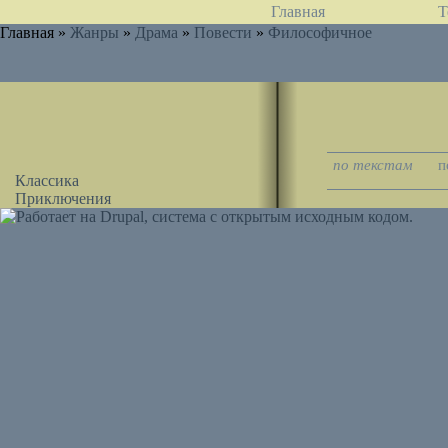
Главная
Т
Главная »
Жанры
»
Драма
»
Повести
»
Философичное
по текстам
п
Классика
Приключения