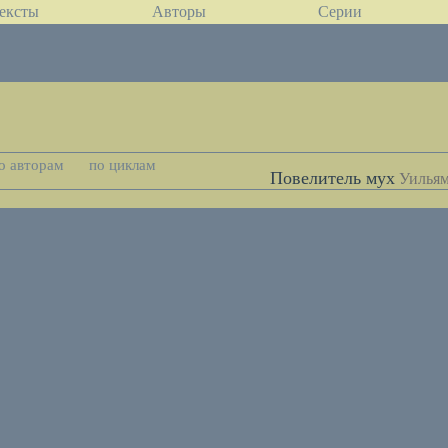
ексты
Авторы
Серии
о авторам
по циклам
Повелитель мух
Уильям