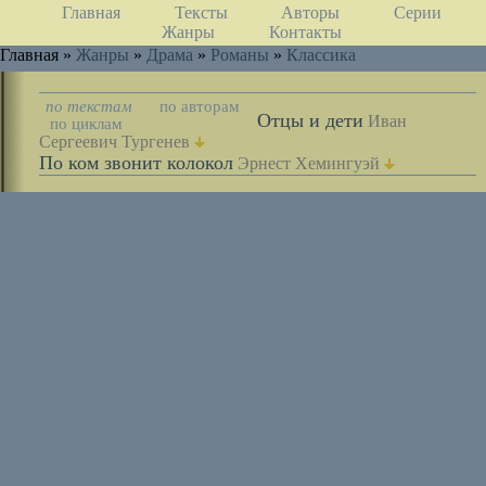
Главная
Тексты
Авторы
Серии
Жанры
Контакты
Главная »
Жанры
»
Драма
»
Романы
»
Классика
по текстам
по авторам
Отцы и дети
Иван
по циклам
Сергеевич Тургенев
По ком звонит колокол
Эрнест Хемингуэй