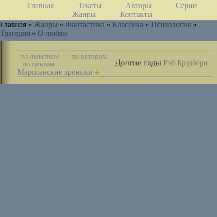
Главная
Тексты
Авторы
Серии
Жанры
Контакты
Главная »
Жанры
»
Фантастика
»
Классика
»
Психология
»
Трагедия
»
О любви
по текстам
по авторам
Долгие годы
Рэй Брэдбери
по циклам
Марсианские хроники