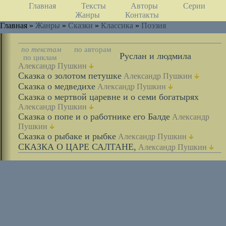
Главная
Тексты
Авторы
Серии
Жанры
Контакты
Главная »
Жанры
»
Сказки
»
Классика
»
Поэзия
по текстам
по авторам
Руслан и людмила
по циклам
Александр Пушкин
Сказка о золотом петушке
Александр Пушкин
Сказка о медведихе
Александр Пушкин
Сказка о мертвой царевне и о семи богатырях
Александр Пушкин
Сказка о попе и о работнике его Балде
Александр
Пушкин
Сказка о рыбаке и рыбке
Александр Пушкин
СКАЗКА О ЦАРЕ САЛТАНЕ,
Александр Пушкин