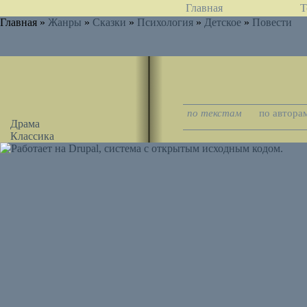
Главная
Т
Главная »
Жанры
»
Сказки
»
Психология
»
Детское
»
Повести
по текстам
по автора
Драма
Классика