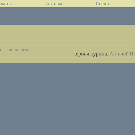
ексты
Авторы
Серии
м
по циклам
Черная курица,
Антоний По