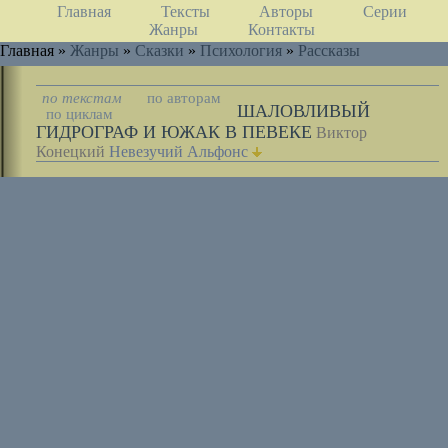
Главная
Тексты
Авторы
Серии
Жанры
Контакты
Главная »
Жанры
»
Сказки
»
Психология
»
Рассказы
по текстам
по авторам
ШАЛОВЛИВЫЙ
по циклам
ГИДРОГРАФ И ЮЖАК В ПЕВЕКЕ
Виктор
Конецкий
Невезучий Альфонс