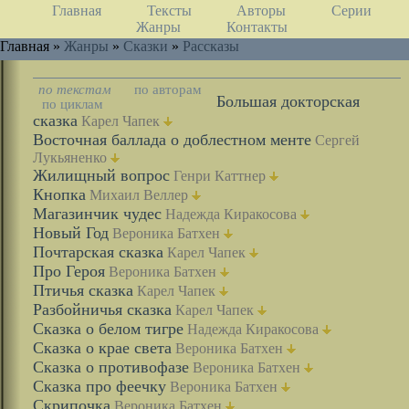
Главная
Тексты
Авторы
Серии
Жанры
Контакты
Главная »
Жанры
»
Сказки
»
Рассказы
по текстам
по авторам
Большая докторская
по циклам
сказка
Карел Чапек
Восточная баллада о доблестном менте
Сергей
Лукьяненко
Жилищный вопрос
Генри Каттнер
Кнопка
Михаил Веллер
Магазинчик чудес
Надежда Киракосова
Новый Год
Вероника Батхен
Почтарская сказка
Карел Чапек
Про Героя
Вероника Батхен
Птичья сказка
Карел Чапек
Разбойничья сказка
Карел Чапек
Сказка о белом тигре
Надежда Киракосова
Сказка о крае света
Вероника Батхен
Сказка о противофазе
Вероника Батхен
Сказка про феечку
Вероника Батхен
Скрипочка
Вероника Батхен