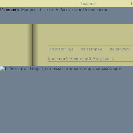
Главная
Т
Главная »
Жанры
»
Сказки
»
Рассказы
»
Психология
по текстам
по авторам
по циклам
Конецкий
Невезучий Альфонс