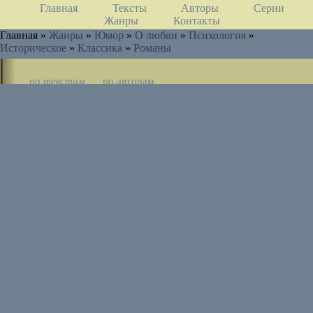
Главная
Тексты
Авторы
Серии
Жанры
Контакты
Главная »
Жанры
»
Юмор
»
О любви
»
Психология
»
Историческое
»
Классика
»
Романы
по текстам
по авторам
по циклам