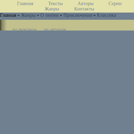
Главная
Тексты
Авторы
Серии
Жанры
Контакты
Главная »
Жанры
»
О любви
»
Приключения
»
Классика
по текстам
по авторам
по циклам