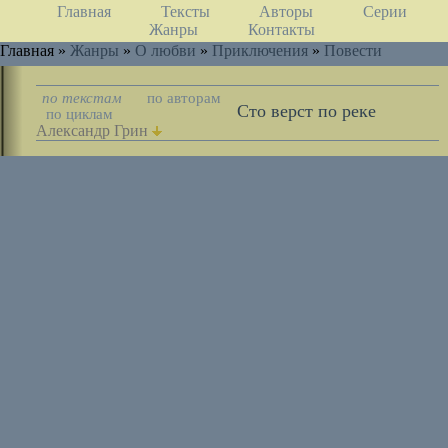
Главная
Тексты
Авторы
Серии
Жанры
Контакты
Главная »
Жанры
»
О любви
»
Приключения
»
Повести
по текстам
по авторам
Сто верст по реке
по циклам
Александр Грин