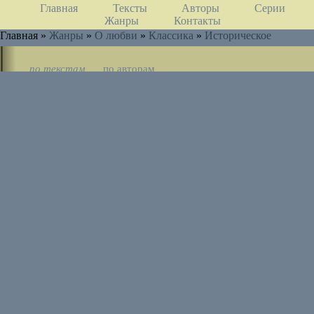
Главная
Тексты
Авторы
Серии
Жанры
Контакты
Главная »
Жанры
»
О любви
»
Классика
»
Историческое
по текстам
по авторам
по циклам