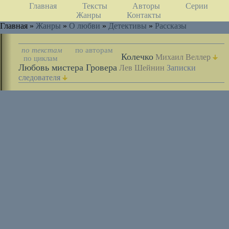
Главная
Тексты
Авторы
Серии
Жанры
Контакты
Главная »
Жанры
»
О любви
»
Детективы
»
Рассказы
по текстам
по авторам
Колечко
Михаил Веллер
по циклам
Любовь мистера Гровера
Лев Шейнин
Записки
следователя