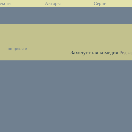
ексты
Авторы
Серии
м
по циклам
Захолустная комедия
Редья