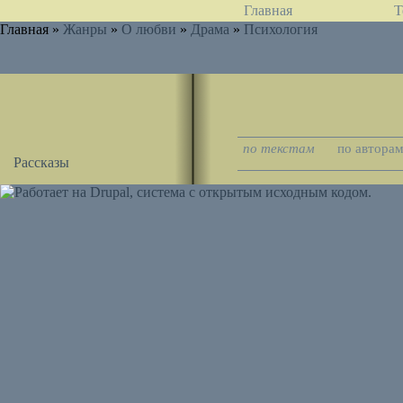
Главная
Т
Главная »
Жанры
»
О любви
»
Драма
»
Психология
по текстам
по автора
Рассказы