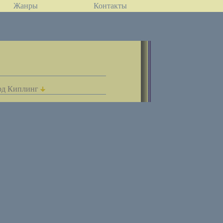
Жанры
Контакты
рд Киплинг