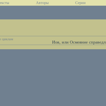
ексты
Авторы
Серии
о циклам
Иов, или Осмеяние справедл