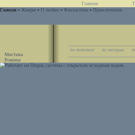
Главная
Т
Главная »
Жанры
»
О любви
»
Фантастика
»
Приключения
по текстам
по авторам
п
Мистика
Романы