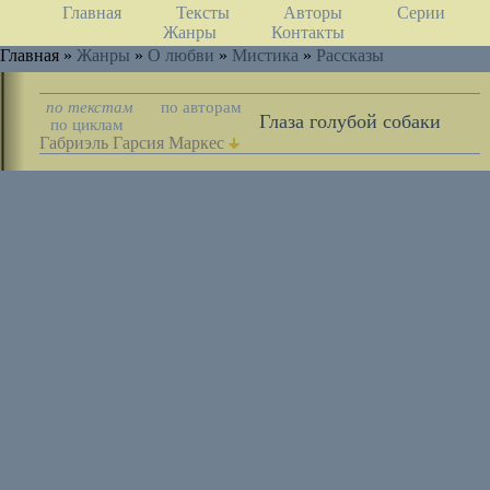
Главная
Тексты
Авторы
Серии
Жанры
Контакты
Главная »
Жанры
»
О любви
»
Мистика
»
Рассказы
по текстам
по авторам
Глаза голубой собаки
по циклам
Габриэль Гарсия Маркес