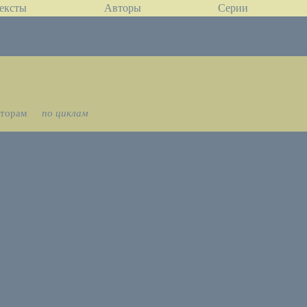
ексты
Авторы
Серии
вторам
по циклам