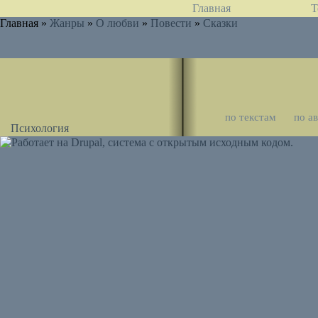
Главная
Т
Главная »
Жанры
»
О любви
»
Повести
»
Сказки
по текстам
по а
Психология