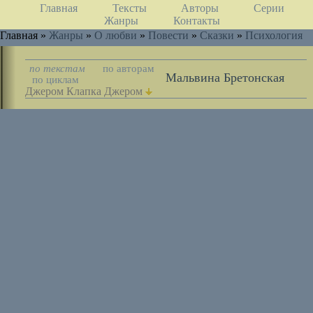
Главная
Тексты
Авторы
Серии
Жанры
Контакты
Главная »
Жанры
»
О любви
»
Повести
»
Сказки
»
Психология
по текстам
по авторам
Мальвина Бретонская
по циклам
Джером Клапка Джером