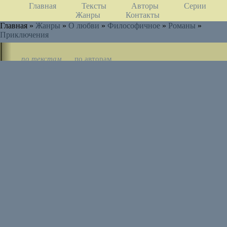
Главная
Тексты
Авторы
Серии
Жанры
Контакты
Главная »
Жанры
»
О любви
»
Философичное
»
Романы
»
Приключения
по текстам
по авторам
по циклам