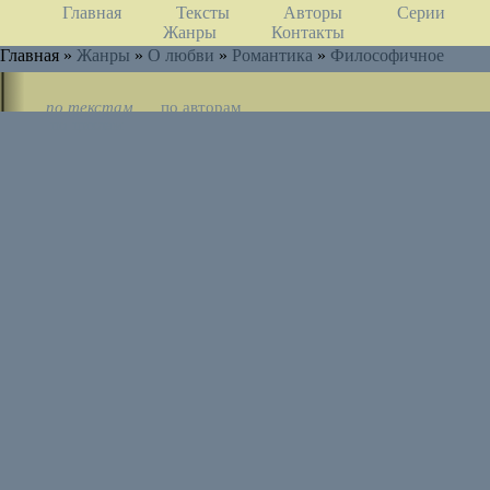
Главная
Тексты
Авторы
Серии
Жанры
Контакты
Главная »
Жанры
»
О любви
»
Романтика
»
Философичное
по текстам
по авторам
по циклам