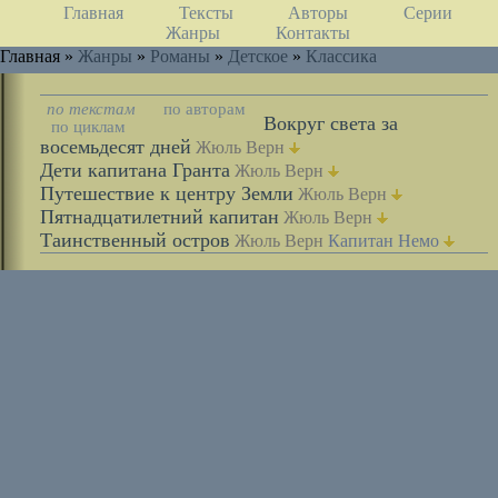
Главная
Тексты
Авторы
Серии
Жанры
Контакты
Главная »
Жанры
»
Романы
»
Детское
»
Классика
по текстам
по авторам
Вокруг света за
по циклам
восемьдесят дней
Жюль Верн
Дети капитана Гранта
Жюль Верн
Путешествие к центру Земли
Жюль Верн
Пятнадцатилетний капитан
Жюль Верн
Таинственный остров
Жюль Верн
Капитан Немо