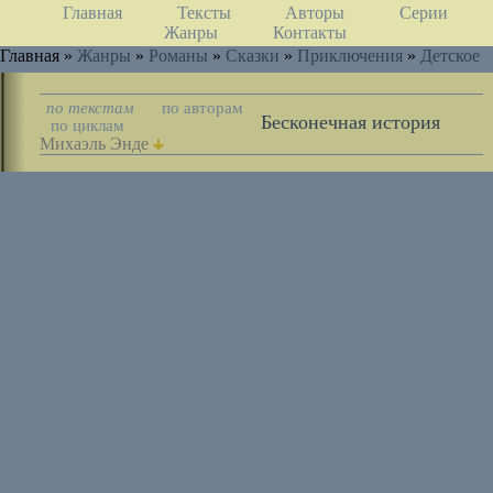
Главная
Тексты
Авторы
Серии
Жанры
Контакты
Главная »
Жанры
»
Романы
»
Сказки
»
Приключения
»
Детское
по текстам
по авторам
Бесконечная история
по циклам
Михаэль Энде