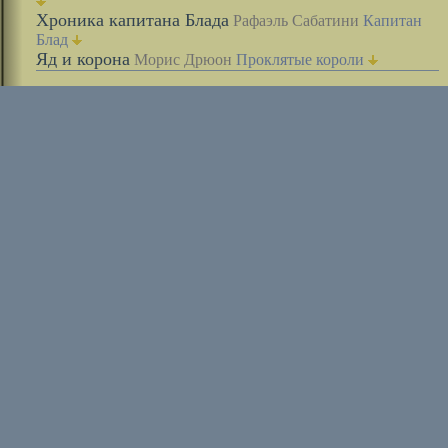
Хроника капитана Блада
Рафаэль Сабатини
Капитан
Блад
Яд и корона
Морис Дрюон
Проклятые короли