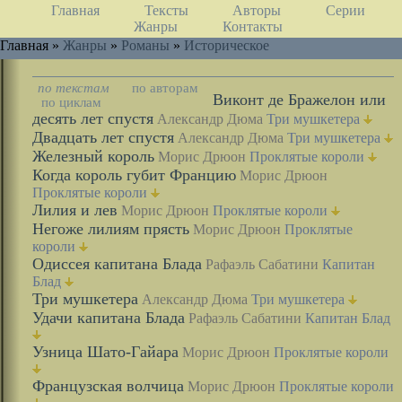
Главная
Тексты
Авторы
Серии
Жанры
Контакты
Главная »
Жанры
»
Романы
»
Историческое
по текстам
по авторам
Виконт де Бражелон или
по циклам
десять лет спустя
Александр Дюма
Три мушкетера
Двадцать лет спустя
Александр Дюма
Три мушкетера
Железный король
Морис Дрюон
Проклятые короли
Когда король губит Францию
Морис Дрюон
Проклятые короли
Лилия и лев
Морис Дрюон
Проклятые короли
Негоже лилиям прясть
Морис Дрюон
Проклятые
короли
Одиссея капитана Блада
Рафаэль Сабатини
Капитан
Блад
Три мушкетера
Александр Дюма
Три мушкетера
Удачи капитана Блада
Рафаэль Сабатини
Капитан Блад
Узница Шато-Гайара
Морис Дрюон
Проклятые короли
Французская волчица
Морис Дрюон
Проклятые короли