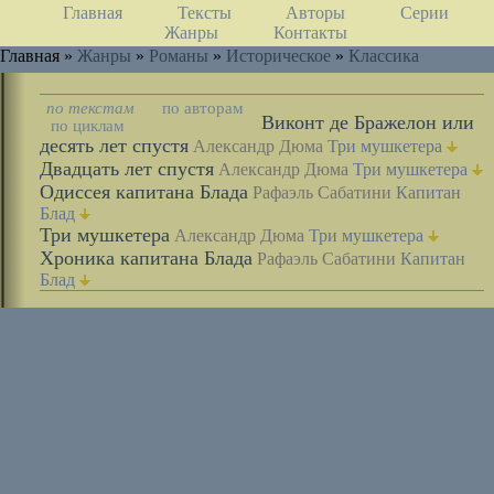
Главная
Тексты
Авторы
Серии
Жанры
Контакты
Главная »
Жанры
»
Романы
»
Историческое
»
Классика
по текстам
по авторам
Виконт де Бражелон или
по циклам
десять лет спустя
Александр Дюма
Три мушкетера
Двадцать лет спустя
Александр Дюма
Три мушкетера
Одиссея капитана Блада
Рафаэль Сабатини
Капитан
Блад
Три мушкетера
Александр Дюма
Три мушкетера
Хроника капитана Блада
Рафаэль Сабатини
Капитан
Блад