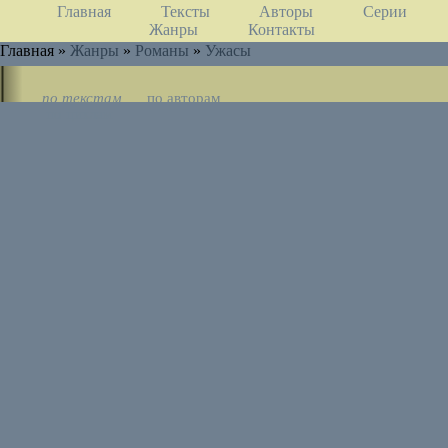
Главная
Тексты
Авторы
Серии
Жанры
Контакты
Главная »
Жанры
»
Романы
»
Ужасы
по текстам
по авторам
по циклам