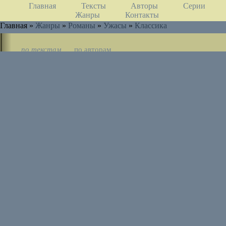
Главная
Тексты
Авторы
Серии
Жанры
Контакты
Главная »
Жанры
»
Романы
»
Ужасы
»
Классика
по текстам
по авторам
по циклам